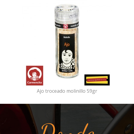
Ajo troceado molinillo 59gr
Donde